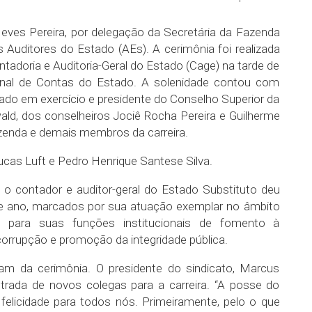
Neves Pereira, por delegação da Secretária da Fazenda
s Auditores do Estado (AEs). A cerimônia foi realizada
adoria e Auditoria-Geral do Estado (Cage) na tarde de
bunal de Contas do Estado. A solenidade contou com
tado em exercício e presidente do Conselho Superior da
wald, dos conselheiros Jociê Rocha Pereira e Guilherme
azenda e demais membros da carreira.
as Luft e Pedro Henrique Santese Silva.
 o contador e auditor-geral do Estado Substituto deu
e ano, marcados por sua atuação exemplar no âmbito
 para suas funções institucionais de fomento à
corrupção e promoção da integridade pública.
aram da cerimônia. O presidente do sindicato, Marcus
entrada de novos colegas para a carreira. “A posse do
licidade para todos nós. Primeiramente, pelo o que