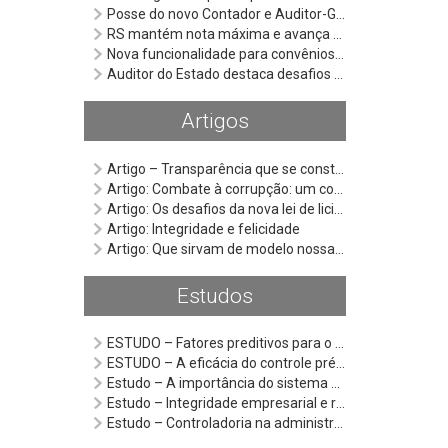
Posse do novo Contador e Auditor-Geral reforça compromisso da Cage com a qualificação técnica e o fortalecimento da gestão pública
RS mantém nota máxima e avança para a 7ª posição nacional em ranking da qualidade da informação contábil e fiscal
Nova funcionalidade para convênios entra em operação e busca qualificar gestão de recursos públicos
Auditor do Estado destaca desafios da regulamentação da Lei Anticorrupção em seminário do Ministério Público
Artigos
Artigo – Transparência que se constrói: os Auditores do Estado e o Selo Diamante
Artigo: Combate à corrupção: um compromisso que transforma a sociedade
Artigo: Os desafios da nova lei de licitações e os consórcios públicos
Artigo: Integridade e felicidade
Artigo: Que sirvam de modelo nossas façanhas
Estudos
ESTUDO – Fatores preditivos para o resultado das licitações de serviço terceirizado de assistência domiciliar do Rio Grande do Sul
ESTUDO – A eficácia do controle prévio das despesas públicas para enfrentamento da Covid-19: um estudo qualitativo no Rio Grande do Sul
Estudo – A importância do sistema de controle interno e de sua atuação preventiva na racionalização do gasto público
Estudo – Integridade empresarial e responsabilização da pessoa jurídica na Lei Anticorrupção
Estudo – Controladoria na administração pública sob a ótica do controle social: o caso do Observatório Social do Brasil