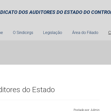
NDICATO DOS AUDITORES DO ESTADO DO CONTROL
me
O Sindicirgs
Legislação
Área do Filiado
C
itores do Estado
Postado por: Admin