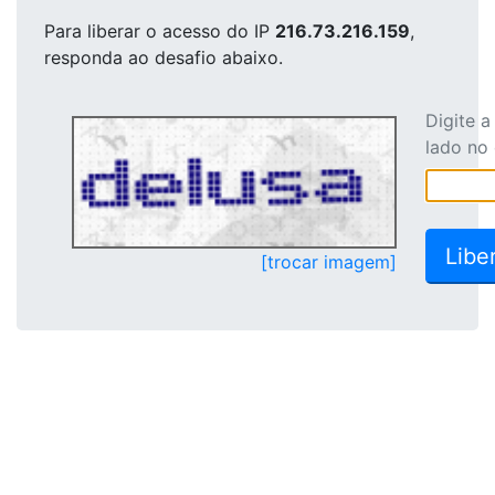
Para liberar o acesso
do IP
216.73.216.159
,
responda ao desafio abaixo.
Digite 
lado no
[trocar imagem]