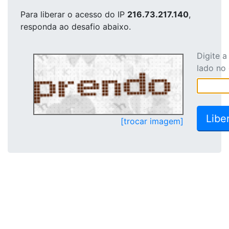
Para liberar o acesso
do IP
216.73.217.140
,
responda ao desafio abaixo.
Digite 
lado no
[trocar imagem]