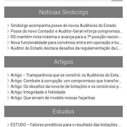
Notícias Sindicirgs
Sindicirgs acompanha posse de novos Auditores do Estado
Posse do novo Contador e Auditor-Geral reforça compromisso da Cage com a qualificação técnica e o fortalecimento da gestão pública
RS mantém nota máxima e avança para a 7ª posição nacional em ranking da qualidade da informação contábil e fiscal
Nova funcionalidade para convênios entra em operação e busca qualificar gestão de recursos públicos
Auditor do Estado destaca desafios da regulamentação da Lei Anticorrupção em seminário do Ministério Público
Artigos
Artigo – Transparência que se constrói: os Auditores do Estado e o Selo Diamante
Artigo: Combate à corrupção: um compromisso que transforma a sociedade
Artigo: Os desafios da nova lei de licitações e os consórcios públicos
Artigo: Integridade e felicidade
Artigo: Que sirvam de modelo nossas façanhas
Estudos
ESTUDO – Fatores preditivos para o resultado das licitações de serviço terceirizado de assistência domiciliar do Rio Grande do Sul