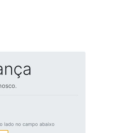
ança
nosco.
ao lado no campo abaixo