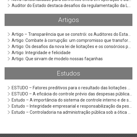
Auditor do Estado destaca desafios da regulamentação da Lei Anticorrupção em seminário do Ministério Público
Artigos
Artigo – Transparência que se constrói: os Auditores do Estado e o Selo Diamante
Artigo: Combate à corrupção: um compromisso que transforma a sociedade
Artigo: Os desafios da nova lei de licitações e os consórcios públicos
Artigo: Integridade e felicidade
Artigo: Que sirvam de modelo nossas façanhas
Estudos
ESTUDO – Fatores preditivos para o resultado das licitações de serviço terceirizado de assistência domiciliar do Rio Grande do Sul
ESTUDO – A eficácia do controle prévio das despesas públicas para enfrentamento da Covid-19: um estudo qualitativo no Rio Grande do Sul
Estudo – A importância do sistema de controle interno e de sua atuação preventiva na racionalização do gasto público
Estudo – Integridade empresarial e responsabilização da pessoa jurídica na Lei Anticorrupção
Estudo – Controladoria na administração pública sob a ótica do controle social: o caso do Observatório Social do Brasil