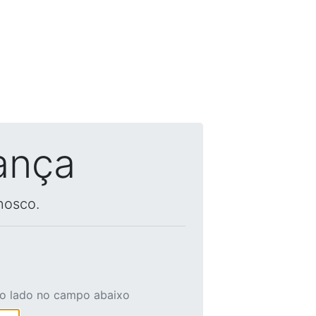
ança
nosco.
ao lado no campo abaixo