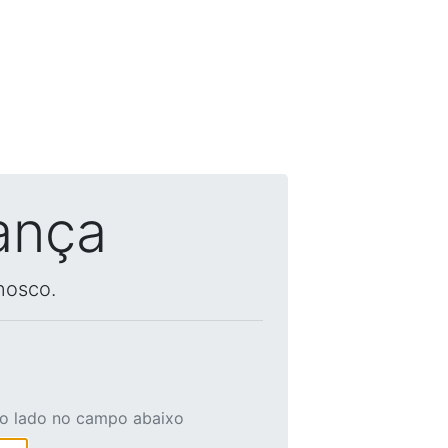
ança
nosco.
ao lado no campo abaixo