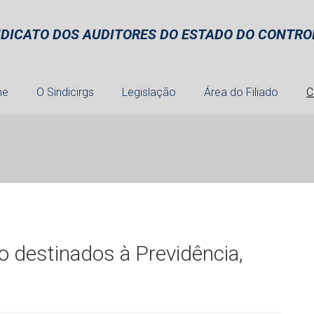
NDICATO DOS AUDITORES DO ESTADO DO CONTROL
me
O Sindicirgs
Legislação
Área do Filiado
C
 destinados à Previdência,