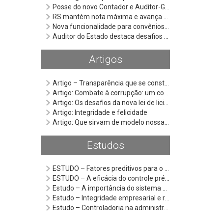
Posse do novo Contador e Auditor-Geral reforça compromisso da Cage com a qualificação técnica e o fortalecimento da gestão pública
RS mantém nota máxima e avança para a 7ª posição nacional em ranking da qualidade da informação contábil e fiscal
Nova funcionalidade para convênios entra em operação e busca qualificar gestão de recursos públicos
Auditor do Estado destaca desafios da regulamentação da Lei Anticorrupção em seminário do Ministério Público
Artigos
Artigo – Transparência que se constrói: os Auditores do Estado e o Selo Diamante
Artigo: Combate à corrupção: um compromisso que transforma a sociedade
Artigo: Os desafios da nova lei de licitações e os consórcios públicos
Artigo: Integridade e felicidade
Artigo: Que sirvam de modelo nossas façanhas
Estudos
ESTUDO – Fatores preditivos para o resultado das licitações de serviço terceirizado de assistência domiciliar do Rio Grande do Sul
ESTUDO – A eficácia do controle prévio das despesas públicas para enfrentamento da Covid-19: um estudo qualitativo no Rio Grande do Sul
Estudo – A importância do sistema de controle interno e de sua atuação preventiva na racionalização do gasto público
Estudo – Integridade empresarial e responsabilização da pessoa jurídica na Lei Anticorrupção
Estudo – Controladoria na administração pública sob a ótica do controle social: o caso do Observatório Social do Brasil