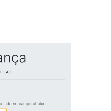
ança
nosco.
ao lado no campo abaixo