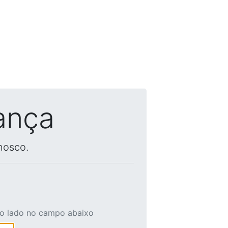
ança
nosco.
ao lado no campo abaixo