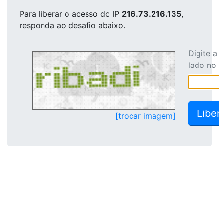
Para liberar o acesso
do IP
216.73.216.135
,
responda ao desafio abaixo.
Digite 
lado no
[trocar imagem]