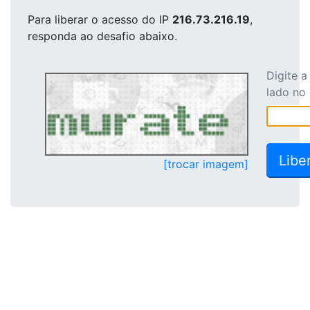
Para liberar o acesso
do IP
216.73.216.19
,
responda ao desafio abaixo.
Digite 
lado no
[trocar imagem]