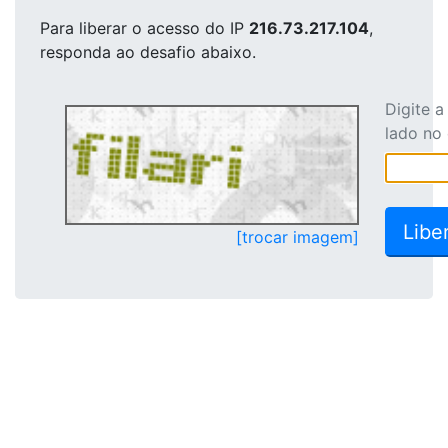
Para liberar o acesso
do IP
216.73.217.104
,
responda ao desafio abaixo.
Digite 
lado no
[trocar imagem]