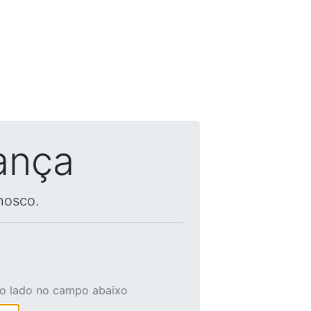
ança
nosco.
ao lado no campo abaixo